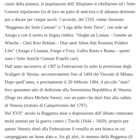
casati della pianura, le popolazioni dell’Altopiano si ribellarono ed i Sette
Comuni stipularono fra di loro un patto di amicizia e di alleanza destinato
poi a durare per cinque secoli; l’accordo, del 1310, venne chiamato
“Reggenza dei Sette Comuni” o “Lega delle Sette Terre”, con sede ad
Asiago e con il motto in lingua cimbra: “Sleghe un Lusàan – Genebe un
Wüsche – Ghel Rotz Robàan – Dise saint Siben Alte Komeun Prüdere
Libe” (Asiago e Lusiana, Enego e Foza, Gallio Rotzo e Roana – questi
sono i Sette Antichi Comuni Fratelli cari).
Dall’anno successivo al 1387 la Federazione fu sotto la protezione degli
Scaligeri di Verona, successivamente fino al 1404 dei Visconti di Milano.
Dopo quell’anno, e precisamente il 20 febbraio 1404, il piccolo “stato”
fece spontaneo atto di dedizione alla Serenissima Repubblica di Venezia
(Doge era allora Michele Steno), con un patto che durò fino alla caduta
di Venezia (trattato di Campoformio del 1797).
Nel XVII° secolo la Reggenza mise a disposizione dell’alleato veneziano
molti uomini per la guerra contro i Turchi (1644 – 1669); proprio per
questo Venezia donò alla Federazione il vessillo in seta bianca in cui
campeggiano un leone alato e, fra gli altri, lo stemma della Reggenza (il