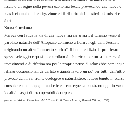
lasciato un segno nella povera economia locale provocando una nuova e
massiccia ondata di emigrazione ed il rifiorire dei mestieri più miseri e
duri.
Nasce il turismo
Ma pur con fatica la via di una nuova ripresa si aprì; il turismo verso il
paradiso naturale dell’Altopiano cominciò a fiorire negli anni Sessanta
originando un altro “momento storico”: il boom edilizio. Il proliferare
spesso selvaggio e quasi incontrollato di abitazioni per turisti in cerca di
investimenti e di riferimento per le proprie pause di relax ebbe comunque
riflessi occupazionali da un lato e quindi lavoro un po’ per tutti; dall’altro
provocò danni sul fronte ecologico e naturalistico, fattore tenuto in scarsa
considerazione in quegli anni e le cui conseguenze mostrano oggi in varie
località i segni di irrecuperabili deturpazioni.
(tratto da “Asiago l’Altopiano dei 7 Comuni” di Cesare Pivotto, Tassotti Editore, 1992)