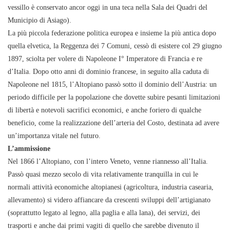
vessillo è conservato ancor oggi in una teca nella Sala dei Quadri del
Municipio di Asiago).
La più piccola federazione politica europea e insieme la più antica dopo
quella elvetica, la Reggenza dei 7 Comuni, cessò di esistere col 29 giugno
1897, sciolta per volere di Napoleone I° Imperatore di Francia e re
d’Italia. Dopo otto anni di dominio francese, in seguito alla caduta di
Napoleone nel 1815, l’Altopiano passò sotto il dominio dell’Austria: un
periodo difficile per la popolazione che dovette subire pesanti limitazioni
di libertà e notevoli sacrifici economici, e anche foriero di qualche
beneficio, come la realizzazione dell’arteria del Costo, destinata ad avere
un’importanza vitale nel futuro.
L’ammissione
Nel 1866 l’Altopiano, con l’intero Veneto, venne riannesso all’Italia.
Passò quasi mezzo secolo di vita relativamente tranquilla in cui le
normali attività economiche altopianesi (agricoltura, industria casearia,
allevamento) si videro affiancare da crescenti sviluppi dell’artigianato
(soprattutto legato al legno, alla paglia e alla lana), dei servizi, dei
trasporti e anche dai primi vagiti di quello che sarebbe divenuto il