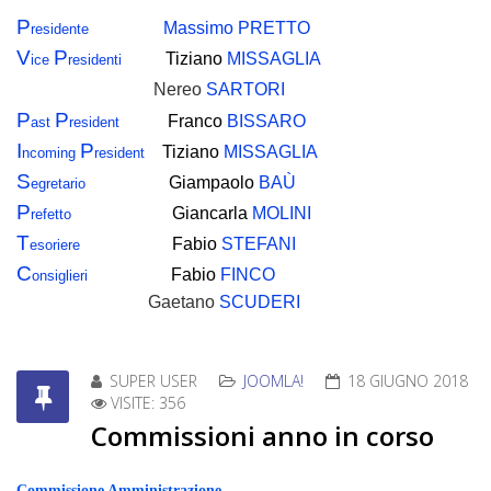
P
Massimo
PRETTO
residente
V
P
Tiziano
MISSAGLIA
ice
residenti
Nereo
SARTORI
P
P
Franco
BISSARO
ast
resident
I
P
Tiziano
MISSAGLIA
ncoming
resident
S
Giampaolo
BAÙ
egretario
P
Giancarla
MOLINI
refetto
T
Fabio
STEFANI
esoriere
C
Fabio
FINCO
onsiglieri
Gaetano
SCUDERI
SUPER USER
JOOMLA!
18 GIUGNO 2018
VISITE: 356
Commissioni anno in corso
Commissione Amministrazione