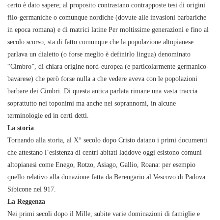
certo è dato sapere; al proposito contrastano contrapposte tesi di origini
filo-germaniche o comunque nordiche (dovute alle invasioni barbariche
in epoca romana) e di matrici latine Per moltissime generazioni e fino al
secolo scorso, sta di fatto comunque che la popolazione altopianese
parlava un dialetto (o forse meglio è definirlo lingua) denominato
“Cimbro”, di chiara origine nord-europea (e particolarmente germanico-
bavarese) che però forse nulla a che vedere aveva con le popolazioni
barbare dei Cimbri. Di questa antica parlata rimane una vasta traccia
soprattutto nei toponimi ma anche nei soprannomi, in alcune
terminologie ed in certi detti.
La storia
Tornando alla storia, al X° secolo dopo Cristo datano i primi documenti
che attestano l’esistenza di centri abitati laddove oggi esistono comuni
altopianesi come Enego, Rotzo, Asiago, Gallio, Roana: per esempio
quello relativo alla donazione fatta da Berengario al Vescovo di Padova
Sibicone nel 917.
La Reggenza
Nei primi secoli dopo il Mille, subite varie dominazioni di famiglie e