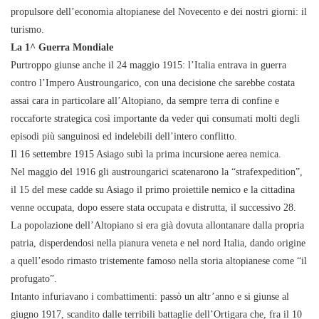
propulsore dell’economia altopianese del Novecento e dei nostri giorni: il
turismo.
La 1^ Guerra Mondiale
Purtroppo giunse anche il 24 maggio 1915: l’Italia entrava in guerra
contro l’Impero Austroungarico, con una decisione che sarebbe costata
assai cara in particolare all’Altopiano, da sempre terra di confine e
roccaforte strategica così importante da veder qui consumati molti degli
episodi più sanguinosi ed indelebili dell’intero conflitto.
Il 16 settembre 1915 Asiago subì la prima incursione aerea nemica.
Nel maggio del 1916 gli austroungarici scatenarono la “strafexpedition”,
il 15 del mese cadde su Asiago il primo proiettile nemico e la cittadina
venne occupata, dopo essere stata occupata e distrutta, il successivo 28.
La popolazione dell’Altopiano si era già dovuta allontanare dalla propria
patria, disperdendosi nella pianura veneta e nel nord Italia, dando origine
a quell’esodo rimasto tristemente famoso nella storia altopianese come “il
profugato”.
Intanto infuriavano i combattimenti: passò un altr’anno e si giunse al
giugno 1917, scandito dalle terribili battaglie dell’Ortigara che, fra il 10