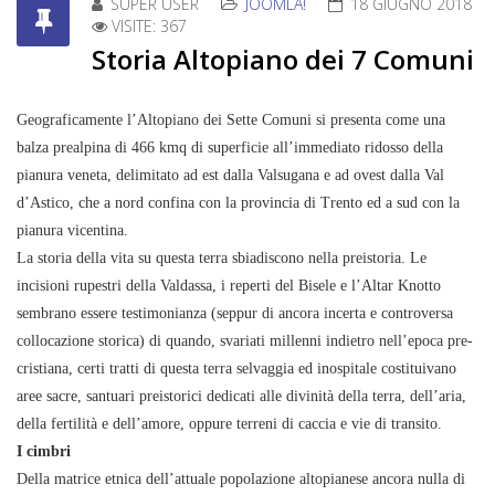
SUPER USER
JOOMLA!
18 GIUGNO 2018
VISITE: 367
Storia Altopiano dei 7 Comuni
Geograficamente l’Altopiano dei Sette Comuni si presenta come una
balza prealpina di 466 kmq di superficie all’immediato ridosso della
pianura veneta, delimitato ad est dalla Valsugana e ad ovest dalla Val
d’Astico, che a nord confina con la provincia di Trento ed a sud con la
pianura vicentina.
La storia della vita su questa terra sbiadiscono nella preistoria. Le
incisioni rupestri della Valdassa, i reperti del Bisele e l’Altar Knotto
sembrano essere testimonianza (seppur di ancora incerta e controversa
collocazione storica) di quando, svariati millenni indietro nell’epoca pre-
cristiana, certi tratti di questa terra selvaggia ed inospitale costituivano
aree sacre, santuari preistorici dedicati alle divinità della terra, dell’aria,
della fertilità e dell’amore, oppure terreni di caccia e vie di transito.
I cimbri
Della matrice etnica dell’attuale popolazione altopianese ancora nulla di