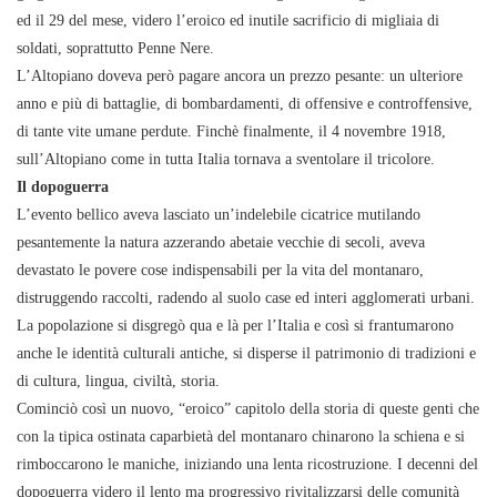
ed il 29 del mese, videro l’eroico ed inutile sacrificio di migliaia di
soldati, soprattutto Penne Nere.
L’Altopiano doveva però pagare ancora un prezzo pesante: un ulteriore
anno e più di battaglie, di bombardamenti, di offensive e controffensive,
di tante vite umane perdute. Finchè finalmente, il 4 novembre 1918,
sull’Altopiano come in tutta Italia tornava a sventolare il tricolore.
Il dopoguerra
L’evento bellico aveva lasciato un’indelebile cicatrice mutilando
pesantemente la natura azzerando abetaie vecchie di secoli, aveva
devastato le povere cose indispensabili per la vita del montanaro,
distruggendo raccolti, radendo al suolo case ed interi agglomerati urbani.
La popolazione si disgregò qua e là per l’Italia e così si frantumarono
anche le identità culturali antiche, si disperse il patrimonio di tradizioni e
di cultura, lingua, civiltà, storia.
Cominciò così un nuovo, “eroico” capitolo della storia di queste genti che
con la tipica ostinata caparbietà del montanaro chinarono la schiena e si
rimboccarono le maniche, iniziando una lenta ricostruzione. I decenni del
dopoguerra videro il lento ma progressivo rivitalizzarsi delle comunità