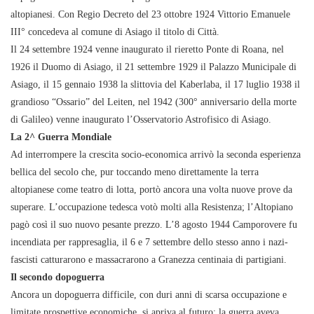
altopianesi. Con Regio Decreto del 23 ottobre 1924 Vittorio Emanuele
III° concedeva al comune di Asiago il titolo di Città.
Il 24 settembre 1924 venne inaugurato il rieretto Ponte di Roana, nel
1926 il Duomo di Asiago, il 21 settembre 1929 il Palazzo Municipale di
Asiago, il 15 gennaio 1938 la slittovia del Kaberlaba, il 17 luglio 1938 il
grandioso “Ossario” del Leiten, nel 1942 (300° anniversario della morte
di Galileo) venne inaugurato l’Osservatorio Astrofisico di Asiago.
La 2^ Guerra Mondiale
Ad interrompere la crescita socio-economica arrivò la seconda esperienza
bellica del secolo che, pur toccando meno direttamente la terra
altopianese come teatro di lotta, portò ancora una volta nuove prove da
superare. L’occupazione tedesca votò molti alla Resistenza; l’Altopiano
pagò così il suo nuovo pesante prezzo. L’8 agosto 1944 Camporovere fu
incendiata per rappresaglia, il 6 e 7 settembre dello stesso anno i nazi-
fascisti catturarono e massacrarono a Granezza centinaia di partigiani.
Il secondo dopoguerra
Ancora un dopoguerra difficile, con duri anni di scarsa occupazione e
limitate prospettive economiche, si apriva al futuro; la guerra aveva